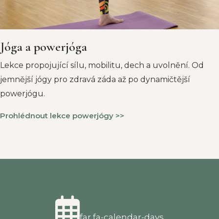
Jóga a powerjóga
Lekce propojující sílu, mobilitu, dech a uvolnění. Od
jemnější jógy pro zdravá záda až po dynamičtější
powerjógu.
Prohlédnout lekce powerjógy >>
far fa-calendar-days